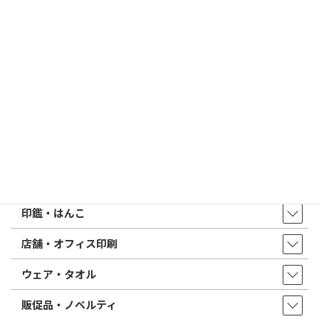
2026/02/13
はんこ屋さん21からのお知らせ
印鑑の書体（古印体・篆書体・印相体・楷書体・行書体）とは？
特徴とフォントの選び方
はんこ屋さん21からのお知らせ一覧 ≫
トップページ
店舗・アクセス
取扱商品・サービス
印鑑・はんこ
店舗・オフィス印刷
ウェア・タオル
販促品・ノベルティ