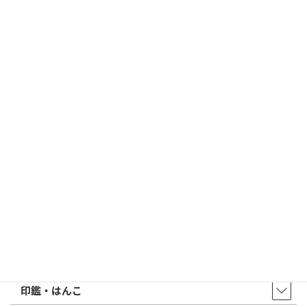
個人用印鑑の印材（素材）の選び方｜実印・銀行印・認印におす
すめは？
2026/03/09
はんこ屋さん21からのお知らせ
電子印鑑の使い方は？メリットやデメリットも解説
2026/02/13
はんこ屋さん21からのお知らせ
印鑑の書体（古印体・篆書体・印相体・楷書体・行書体）とは？
特徴とフォントの選び方
はんこ屋さん21からのお知らせ一覧 ≫
トップページ
店舗・アクセス
取扱商品・サービス
印鑑・はんこ